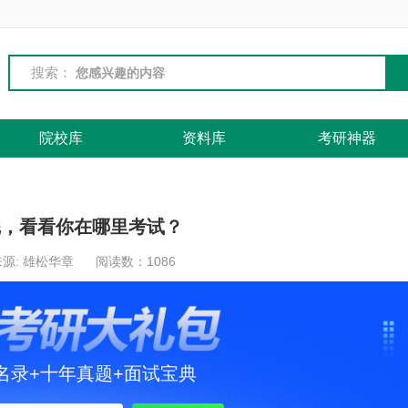
搜索：
院校库
资料库
考研神器
完，看看你在哪里考试？
源: 雄松华章
阅读数：
1086
名录+十年真题+面试宝典