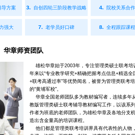
3.
4.
辅导方案
自创四轮三阶段教学战略
院校关系合作
7.
8.
力强大
老学员好口碑
全程跟踪课程
华章师资团队
雄松华章始于2003年，专注管理类硕士联考培
年来以“专业教学研究+精确把握考点信息+精选全
+联考高通过率”等优势闻名，被誉为管理类联考
的“黄埔军校”。
华章全国老师团队多为教材编写者，连续多年
教版管理类硕士联考辅导教材编写工作，以该系
作者为班底的老师团队，为雄松华章及各地分支
造出含金量高的培训课程。
他们都是管理类联考培训界具有代表性的人物