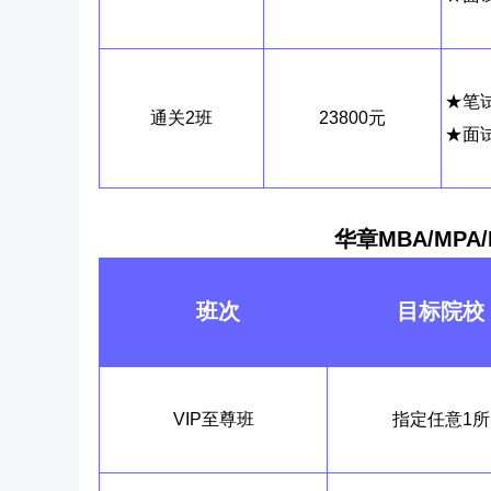
★笔
通关2班
23800元
★面
华章MBA/
MPA
班次
目标院校
VIP
至尊
班
指定任意1所