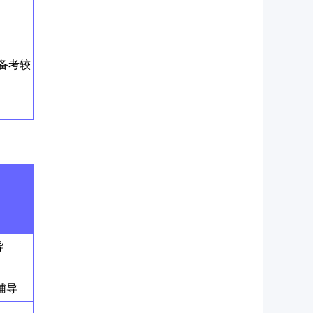
备考较
导
辅导