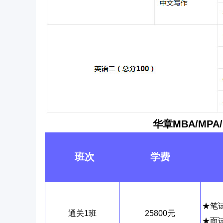
华章MBA/
MPA
班次
学费
★笔
通关1班
25800元
★面