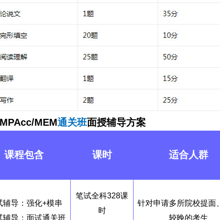
/MPAcc/MEM
通关
班
面授辅导方案
课程包含
课时
适合人群
笔试全科328课
试辅导：强化+模串
针对申请多所院校提面
时
试辅导：面试通关班
较晚的考生