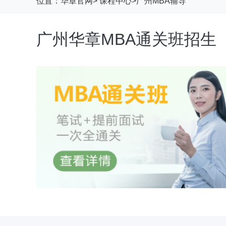
位置：
华章官网
>
课程中心
>广州MBA辅导
广州华章MBA通关班招生