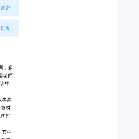
紧密
进度
训，多
国老师
培训中
从事高
列教材
机构打
，其中